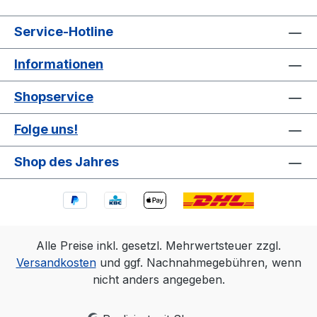
werden kann, ohne dass das Shampoowasser
überläuft. Bei 17 Liter Wasser empfehlen wir 90
Service-Hotline
ml Pearl Rain Shampoo Konzentrat (9
Käppchen). Lieferumfang: 1 x Liquid Elements
Informationen
Wascheimer 22 Liter CleanCar blau 1 x
Wascheinsatz / Eimereinsatz 1 x Deckelaufsatz
Shopservice
für Wascheimer
Folge uns!
Shop des Jahres
Alle Preise inkl. gesetzl. Mehrwertsteuer zzgl.
Versandkosten
und ggf. Nachnahmegebühren, wenn
nicht anders angegeben.