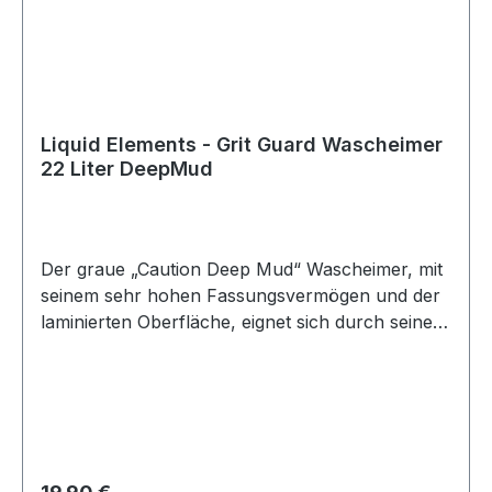
Liquid Elements - Grit Guard Wascheimer
22 Liter DeepMud
Der graue „Caution Deep Mud“ Wascheimer, mit
seinem sehr hohen Fassungsvermögen und der
laminierten Oberfläche, eignet sich durch seine
sehr robuste Bauweise perfekt für jede Art von
Wascheinsatz, egal ob PKW, LKW, Boot oder
Flugzeug. Dank des enthaltenen
Wascheinsatzes wird verhindert, dass Schmutz
und Steinchen, die aus einem Waschhandschuh
oder Ähnlichem gespült werden, wiederholt
Regulärer Preis: