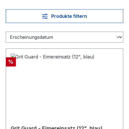
Produkte filtern
Rabatt
%
Grit Guard - Eimereinsatz (12", blau)