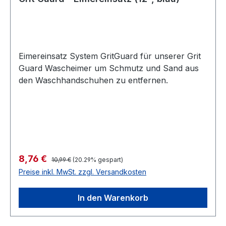
Eimereinsatz System GritGuard für unserer Grit
Guard Wascheimer um Schmutz und Sand aus
den Waschhandschuhen zu entfernen.
Regulärer Preis:
Verkaufspreis:
8,76 €
10,99 €
(20.29% gespart)
Preise inkl. MwSt. zzgl. Versandkosten
In den Warenkorb